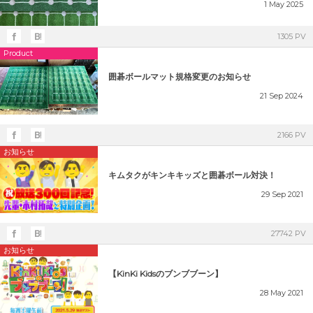
1
May
2025
1305 PV
Product
囲碁ボールマット規格変更のお知らせ
21
Sep
2024
2166 PV
お知らせ
キムタクがキンキキッズと囲碁ボール対決！
29
Sep
2021
27742 PV
お知らせ
【KinKi Kidsのブンブブーン】
28
May
2021