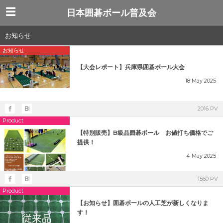
日本囲碁ボール普及会
お知らせ
お知らせ
【大会レポート】兵庫県囲碁ボール大会
18
May
2025
2016 PV
Product
【特別販売】B級品囲碁ボール お値打ち価格でご
提供！
4
May
2025
1560 PV
Product
【お知らせ】囲碁ボールの人工芝が新しくなりま
す！