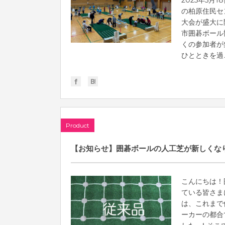
2025年5月
の柏原住民セ
大会が盛大に
市囲碁ボール
くの参加者が
ひとときを過ご.
Product
【お知らせ】囲碁ボールの人工芝が新しくな
こんにちは！
ている皆さま
は、これまで
ーカーの都合