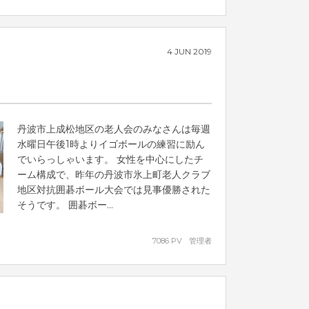
4
JUN
2019
丹波市上成松地区の老人会のみなさんは毎週
水曜日午後1時よりイゴボールの練習に励ん
でいらっしゃいます。 女性を中心にしたチ
ーム構成で、昨年の丹波市氷上町老人クラブ
地区対抗囲碁ボール大会では見事優勝された
そうです。 囲碁ボー...
7086 PV
管理者