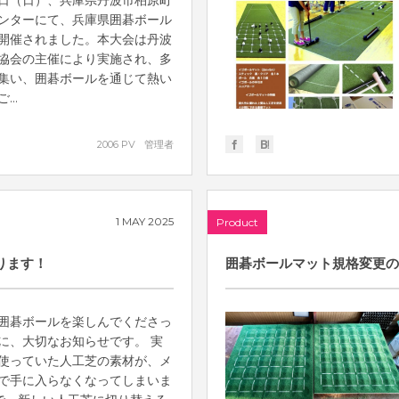
18日（日）、兵庫県丹波市柏原町
ンターにて、兵庫県囲碁ボール
開催されました。本大会は丹波
協会の主催により実施され、多
集い、囲碁ボールを通じて熱い
..
2006 PV
管理者
1
MAY
2025
Product
ります！
囲碁ボールマット規格変更の
囲碁ボールを楽しんでくださっ
に、大切なお知らせです。 実
使っていた人工芝の素材が、メ
で手に入らなくなってしまいま