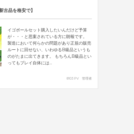
新古品を格安で】
イゴボールセット購入したいんだけど予算
が・・・と思案されている方に朗報です。
製造において何らかの問題があり正規の販売
ルートに回せない、いわゆるB級品というも
のがたまに出てきます。 もちろんB級品とい
ってもプレイ自体には...
8103 PV
管理者