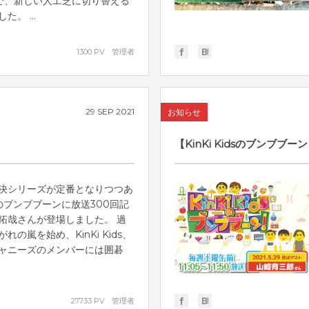
で、新しい人工芝に切り替える
。 ...
1300 PV
管理者
29
SEP
2021
お知らせ
【KinKi Kidsのブンブブー
決シリーズが定番となりつつあ
idsのブンブブーンに放送300回記
拓哉さんが登場しました。 過
れの嵐を始め、KinKi Kids、
ャニーズのメンバーには囲碁
27733 PV
管理者