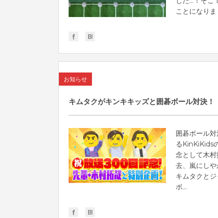
した…！そこ
ことになりました
お知らせ
キムタクがキンキキッズと囲碁ボール対決！
囲碁ボール対
るKinKiK
念として木村
去、嵐にしやが
キムタクとジ
ボ...