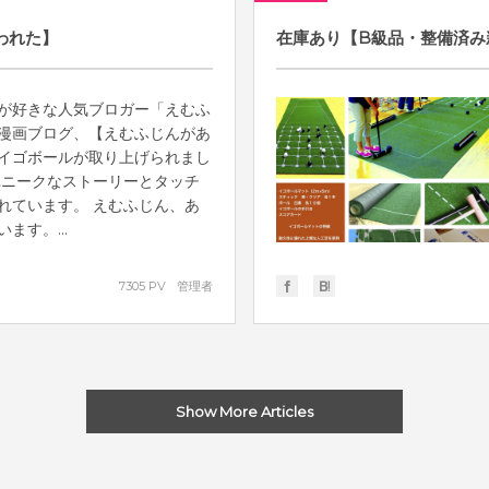
われた】
在庫あり【B級品・整備済み
が好きな人気ブロガー「えむふ
漫画ブログ、【えむふじんがあ
イゴボールが取り上げられまし
ユニークなストーリーとタッチ
れています。 えむふじん、あ
ます。...
7305 PV
管理者
Show More Articles