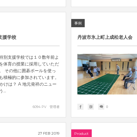
事例
支援学校
丹波市氷上町上成松老人会
特別支援学校では１０数年前よ
を体育の授業に採用していただ
。 その他に囲碁ボールを使っ
も積極的に参加されています。
かけは？ A 地元発祥のニュー
..
6094 PV
管理者
0
27
FEB
2019
Product