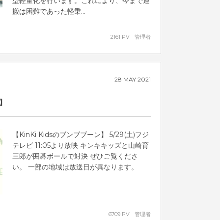
型軽量化を行います。これにより、今まで運
搬は困難であった軽乗...
2161 PV
管理者
28
MAY
2021
ン】
【KinKi Kidsのブンブブーン】 5/29(土)フジ
テレビ 11:05より放映 キンキキッズと山崎育
三郎が囲碁ボールで対決 ぜひご覧くださ
い。 一部の地域は放送日が異なります。
6709 PV
管理者