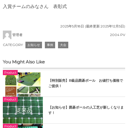
入賞チームのみなさん 表彰式
2025年5月18日
(最終更新:
2025年12月5日
)
管理者
2004 PV
CATEGORY :
お知らせ
事例
大会
You Might Also Like
Product
【特別販売】B級品囲碁ボール お値打ち価格で
ご提供！
Product
【お知らせ】囲碁ボールの人工芝が新しくなりま
す！
Product